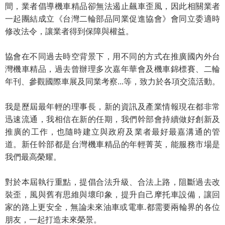
間，業者倡導機車精品卻無法遏止飆車歪風，因此相關業者
一起團結成立《台灣二輪部品同業促進協會》會同立委適時
修改法令，讓業者得到保障與權益。
協會在不同過去時空背景下，用不同的方式在推廣國內外台
灣機車精品，過去曾辦理多次嘉年華會及機車錦標賽、二輪
年刊、參觀國際車展及同業考察...等，致力於各項交流活動。
我是歷屆最年輕的理事長，新的資訊及產業情報現在都非常
迅速流通，我相信在新的任期，我們幹部會持續做好創新及
推廣的工作，也隨時建立與政府及業者最好最嘉溝通的管
道。新任幹部都是台灣機車精品的年輕菁英，能服務市場是
我們最高榮耀。
對於本屆執行重點，提倡合法升級、合法上路，阻斷過去改
裝歪，風與舊有思維與壞印象，提升自己摩托車設備，讓回
家的路上更安全，無論未來油車或電車.都需要兩輪界的各位
朋友，一起打造未來榮景。