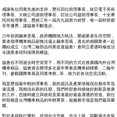
感謝各位同業先進的支持，歷任四位前理事長，統亞電子吳前
理事長、大橋公司謝前理事長、巨欣公司趙前理事長、十全摩
托何前理事長，歷經三年一屆共九屆努力經營，每一屆幹部都
非常優秀，讓協會不斷進步。
25年前因飆車歪風，政府機關強力執法，壓縮業者生存空間，
業者倡導機車精品卻無法遏止飆車歪風，過去的相關業者一起
團結成立《台灣二輪部品同業促進協會》會同立委適時修改法
令讓業者得到保障與權益。
協會在不同過去時空背景下，用不同的方式在推廣國內外台灣
機車精品，協會過去辦理多次嘉年華會及機車錦標賽、二輪年
刊、參觀國際車展及同業考察...等，致力於各項交流活動。
我是歷屆最年輕的理事長，新的資訊及產業情報現在都非常迅
速流通，我相信在新的任期，我們幹部會持續做好創新及推廣
的工作，也隨時建立與政府及業者最好最嘉溝通的管道。新任
幹部都是台灣機車精品的年輕菁英，能服務市場是我們最高榮
耀。
對於本屆執行重點，提倡合法升級、合法上路，阻斷過去改裝