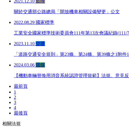
2021.12.10
監理
關於交通部公路總局「開放機車相關設備變更」公文
2022.08.29
國家標準
工業安全國家標準技術委員會111年第13次會議紀錄(11
2023.11.10
交通
「道路交通安全規則」第23條、第24條、第39條之1附件
2024.03.06
環保
【機動車輛替換用消音系統認證管理規範】法規、意見反
最前頁
1
2
3
4
最後頁
相關法規