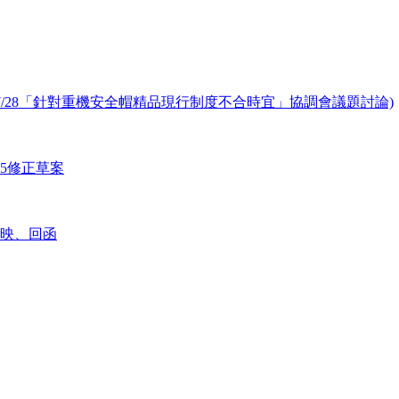
1/7/28「針對重機安全帽精品現行制度不合時宜」協調會議題討論)
15修正草案
映、回函