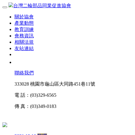
台灣二輪部品同業促進協會
關於協會
產業動態
教育訓練
會務資訊
相關法規
友站連結
聯絡我們
333028 桃園市龜山區大同路451巷11號
電 話：
(03)329-6565
傳 真：
(03)349-0183